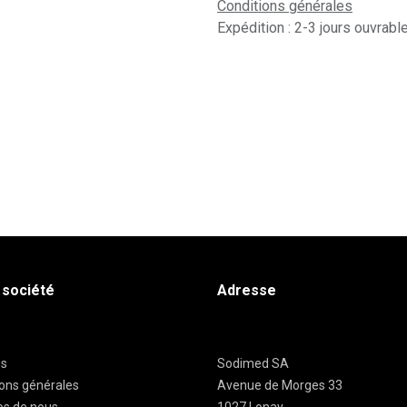
Conditions générales
Expédition : 2-3 jours ouvrabl
 société
Adresse
es
Sodimed SA
ions générales
Avenue de Morges 33