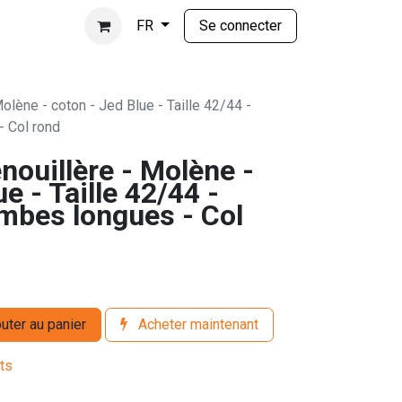
Se connecter
FR
olène - coton - Jed Blue - Taille 42/44 -
 Col rond
nouillère - Molène -
e - Taille 42/44 -
mbes longues - Col
uter au panier
Acheter maintenant
its