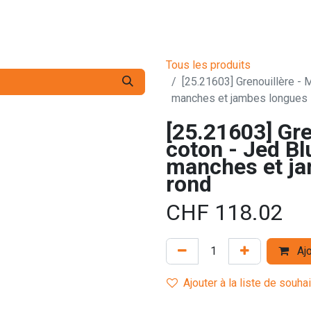
s pro
Services
L'Entreprise
Contact
Tous les produits
[25.21603] Grenouillère - M
manches et jambes longues -
[25.21603] Gre
coton - Jed Blu
manches et ja
rond
CHF
118.02
Ajo
Ajouter à la liste de souha