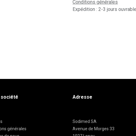
Conditions générales
Expédition : 2-3 jours ouvrabl
 société
Adresse
es
Sodimed SA
ions générales
Avenue de Morges 33