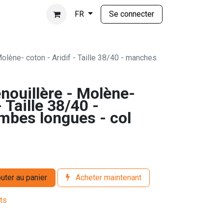
Se connecter
FR
Molène- coton - Aridif - Taille 38/40 - manches
nouillère - Molène-
- Taille 38/40 -
mbes longues - col
uter au panier
Acheter maintenant
its