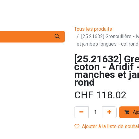
s pro
Services
L'Entreprise
Contact
Tous les produits
[25.21632] Grenouillère - 
et jambes longues - col rond
[25.21632] Gre
coton - Aridif 
manches et ja
rond
CHF
118.02
Ajo
Ajouter à la liste de souha