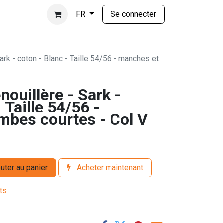
Se connecter
FR
ark - coton - Blanc - Taille 54/56 - manches et
nouillère - Sark -
 Taille 54/56 -
mbes courtes - Col V
uter au panier
Acheter maintenant
its