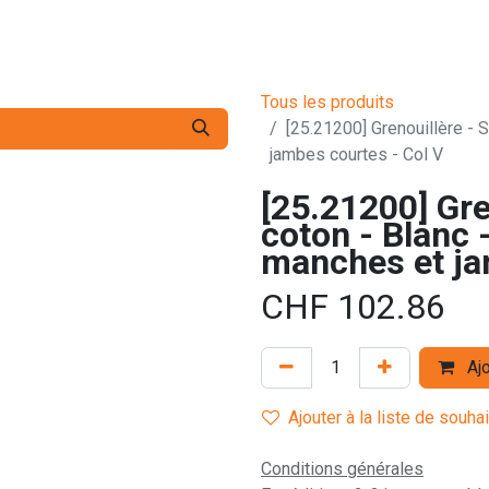
s pro
Services
L'Entreprise
Contact
Tous les produits
[25.21200] Grenouillère - S
jambes courtes - Col V
[25.21200] Gre
coton - Blanc -
manches et ja
CHF
102.86
Ajo
Ajouter à la liste de souha
Conditions générales