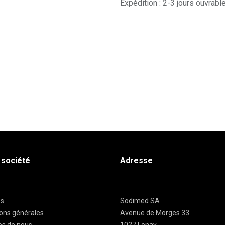
Expédition : 2-3 jours ouvrabl
 société
Adresse
es
Sodimed SA
ions générales
Avenue de Morges 33