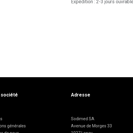
Expédition : 2-3 jours ouvrabl
 société
Adresse
es
Sodimed SA
ions générales
Avenue de Morges 33