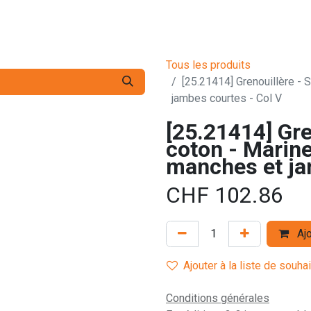
s pro
Services
L'Entreprise
Contact
Tous les produits
[25.21414] Grenouillère - S
jambes courtes - Col V
[25.21414] Gre
coton - Marine 
manches et ja
CHF
102.86
Ajo
Ajouter à la liste de souha
Conditions générales