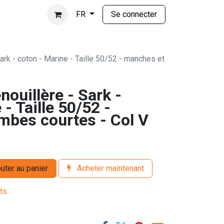
Se connecter
FR
ark - coton - Marine - Taille 50/52 - manches et
nouillère - Sark -
- Taille 50/52 -
mbes courtes - Col V
uter au panier
Acheter maintenant
its