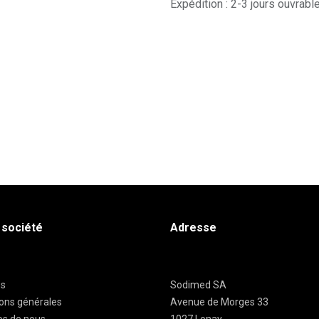
Expédition : 2-3 jours ouvrabl
 société
Adresse
es
Sodimed SA
ions générales
Avenue de Morges 33