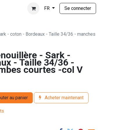
Se connecter
FR
Sark - coton - Bordeaux - Taille 34/36 - manches
nouillère - Sark -
ux - Taille 34/36 -
mbes courtes -col V
uter au panier
Acheter maintenant
its