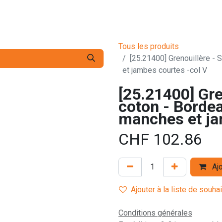
s pro
Services
L'Entreprise
Contact
Tous les produits
[25.21400] Grenouillère - 
et jambes courtes -col V
[25.21400] Gre
coton - Bordea
manches et ja
CHF
102.86
Ajo
Ajouter à la liste de souha
Conditions générales