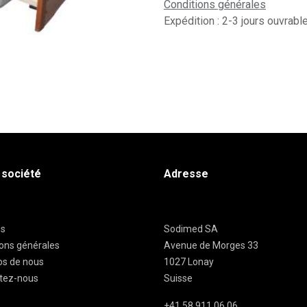
Conditions générales
Expédition : 2-3 jours ouvrabl
 société
Adresse
es
Sodimed SA
ions générales
Avenue de Morges 33
os de nous
1027 Lonay
tez-nous
Suisse
+41 58 911 06 06