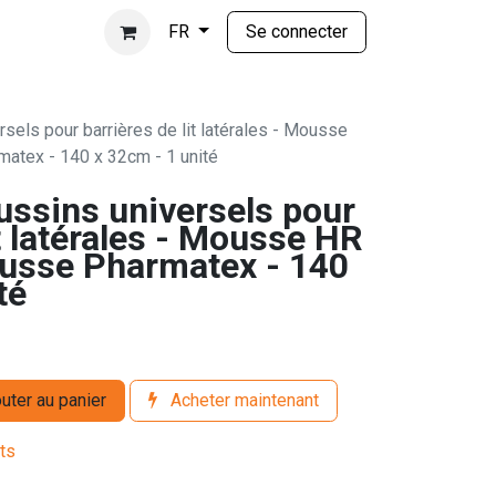
Se connecter
FR
sels pour barrières de lit latérales - Mousse
atex - 140 x 32cm - 1 unité
ussins universels pour
it latérales - Mousse HR
usse Pharmatex - 140
té
uter au panier
Acheter maintenant
its