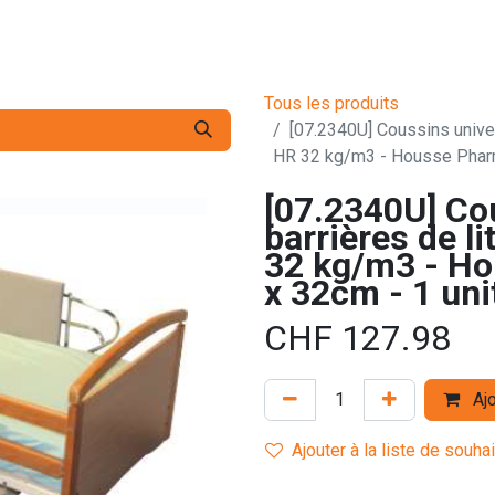
s pro
Services
L'Entreprise
Contact
Tous les produits
[07.2340U] Coussins univer
HR 32 kg/m3 - Housse Pharm
[07.2340U] Co
barrières de l
32 kg/m3 - Ho
x 32cm - 1 uni
CHF
127.98
Ajo
Ajouter à la liste de souha