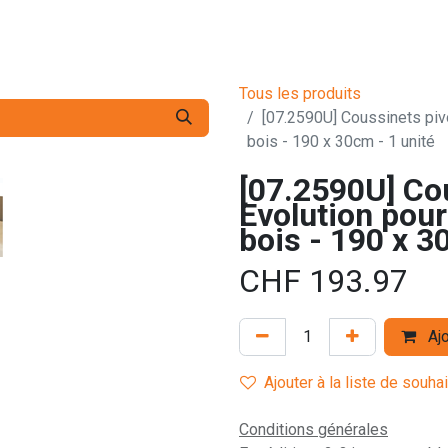
s pro
Services
L'Entreprise
Contact
Tous les produits
[07.2590U] Coussinets pivot
bois - 190 x 30cm - 1 unité
[07.2590U] Co
Evolution pour 
bois - 190 x 3
CHF
193.97
Ajo
Ajouter à la liste de souha
Conditions générales