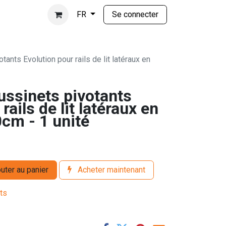
Se connecter
FR
ants Evolution pour rails de lit latéraux en
ussinets pivotants
rails de lit latéraux en
0cm - 1 unité
uter au panier
Acheter maintenant
its