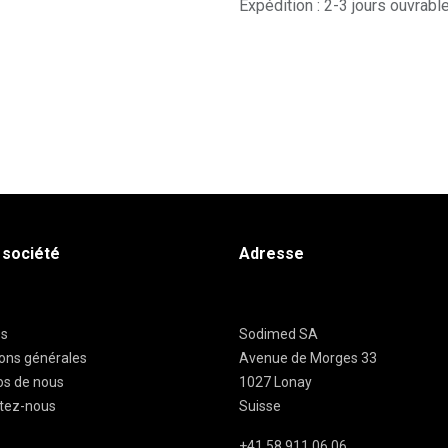
Expédition : 2-3 jours ouvrabl
 société
Adresse
es
Sodimed SA
ions générales
Avenue de Morges 33
os de nous
1027 Lonay
tez-nous
Suisse
+41 58 911 06 06