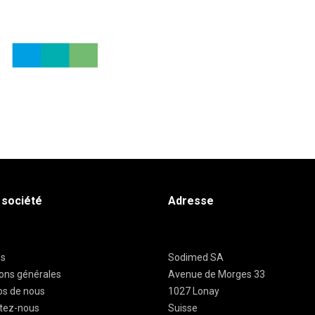
 société
Adresse
es
Sodimed SA
ions générales
Avenue de Morges 33
os de nous
1027 Lonay
tez-nous
Suisse