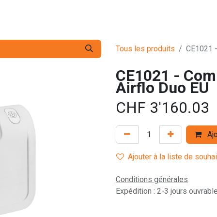
s pro
Services
L'Entreprise
Contact
Tous les produits
CE1021 -
CE1021 - Com
Airflo Duo EU
CHF
3'160.03
Ajo
Ajouter à la liste de souha
Conditions générales
Expédition : 2-3 jours ouvrabl