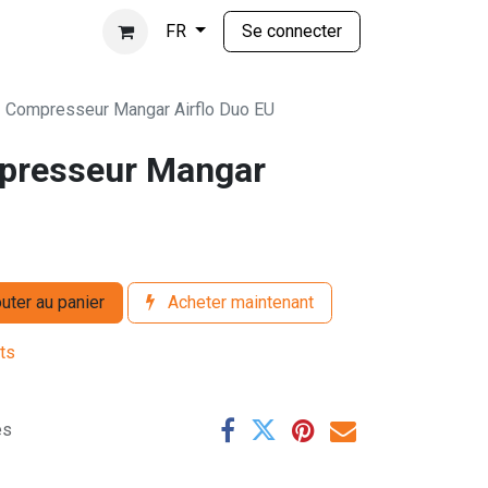
Se connecter
FR
 Compresseur Mangar Airflo Duo EU
presseur Mangar
uter au panier
Acheter maintenant
its
es