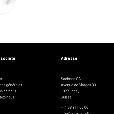
 société
Adresse
es
Sodimed SA
ions générales
Avenue de Morges 33
os de nous
1027 Lonay
tez-nous
Suisse
+41 58 911 06 06
info@sodimed.ch