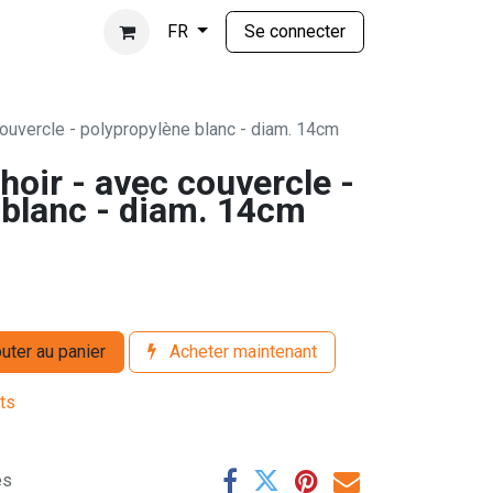
Se connecter
FR
couvercle - polypropylène blanc - diam. 14cm
hoir - avec couvercle -
 blanc - diam. 14cm
uter au panier
Acheter maintenant
its
es