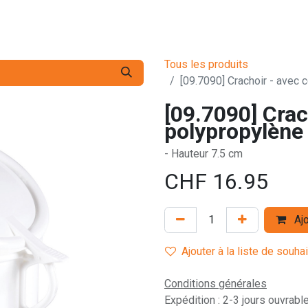
s pro
Services
L'Entreprise
Contact
Tous les produits
[09.7090] Crachoir - avec 
[09.7090] Crac
polypropylène
- Hauteur 7.5 cm
CHF
16.95
Ajo
Ajouter à la liste de souha
Conditions générales
Expédition : 2-3 jours ouvrabl