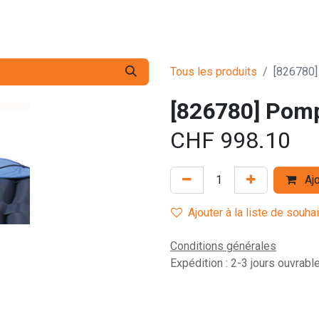
s pro
Services
L'Entreprise
Contact
Tous les produits
[826780
[826780] Pom
CHF
998.10
Ajo
Ajouter à la liste de souha
Conditions générales
Expédition : 2-3 jours ouvrabl