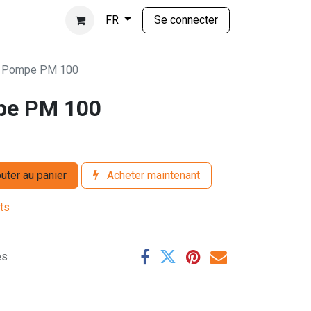
Se connecter
FR
] Pompe PM 100
pe PM 100
uter au panier
Acheter maintenant
its
es