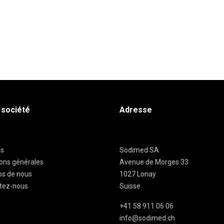
 société
Adresse
es
Sodimed SA
ions générales
Avenue de Morges 33
os de nous
1027 Lonay
tez-nous
Suisse
+41 58 911 06 06
info@sodimed.ch