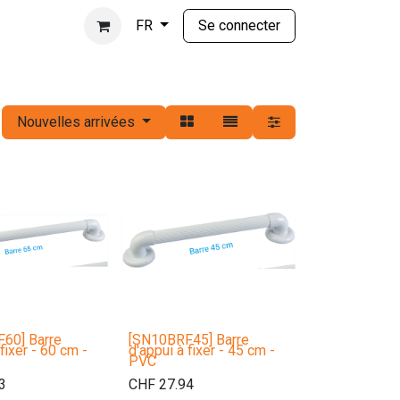
Se connecter
FR
Nouvelles arrivées
60] Barre
[SN10BRF45] Barre
fixer - 60 cm -
d'appui à fixer - 45 cm -
PVC
3
CHF
27.94