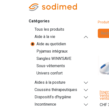
Accueil
Accè
Catégories
Produi
Tous les produits
Aide à la vie
Aide au quotidien
Pyjamas intégraux
Sangles WINN'SAVE
Sous-vêtements
Univers confort
Aides à la posture
Coussins thérapeutiques
[SN0
vento
Dispositifs d'hygiène
vent
Incontinence
CHF