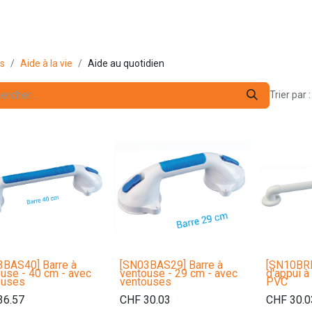
s pro
Services
L'Entreprise
Contact
ts
Aide à la vie
Aide au quotidien
Trier par :
3BAS40] Barre à
[SN03BAS29] Barre à
[SN10BRF
use - 40 cm - avec
ventouse - 29 cm - avec
d'appui à 
ouses
ventouses
PVC
36.57
CHF
30.03
CHF
30.0