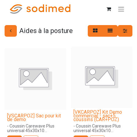
Aides à la posture
[VKCARPOZ] Kit Demo
[VSCARPOZ] Sac pour kit
commercial - sac+5
de demo
coussins (CAR+POZ)
- Coussin Carewave Plus
- Coussin Carewave Plus
universal 45x30x10
universal 45x30x10
- Coussin Poz In Form Plus
- Coussin Poz In Form Plus