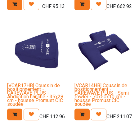
circulaire 50x45xD10
circulaire 50x45xD10
CHF
95.13
CHF
662.92
- Coussin Poz in Form Plus
- Coussin Poz in Form Plus
cylindrique 60xD20
cylindrique 60xD20
- Coussin Carewave Plus
- Coussin Carewave Plus
40x20x9
40x20x9
- Coussin Carewave Plus
- Coussin Carewave Plus
Lateral 180x55x15
Lateral 180x55x15
[VCAR17HB] Coussin de
[VCAR14HB] Coussin de
positionnement -
positionnement -
CAREWAVE PLUS -
CAREWAVE PLUS - Semi
Abduction hanche - 35x28
fowler - 70x50x10 cm -
cm - housse Promust CIC
housse Promust CIC
soudée
soudée
CHF
112.96
CHF
211.07