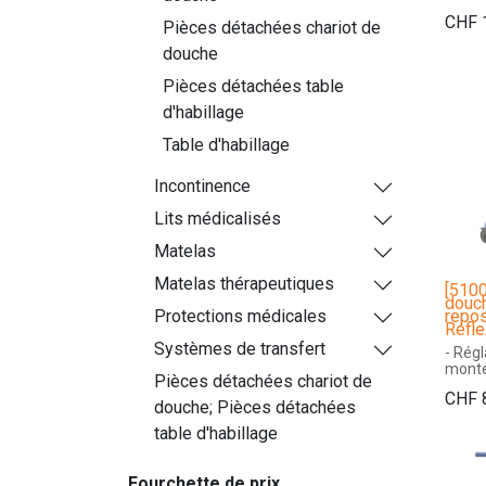
- Snap
CHF
- Coul
Pièces détachées chariot de
seau 
douche
bassi
- 2 ro
Pièces détachées table
double
- 2 a
d'habillage
rabat
- Larg
Table d'habillage
profo
54 c
Incontinence
- Cha
Lits médicalisés
Matelas
Matelas thérapeutiques
[510
douch
repo
Protections médicales
Refl
Systèmes de transfert
- Régl
mont
Pièces détachées chariot de
- Régl
CHF
l’incl
douche; Pièces détachées
- Simp
table d'habillage
touc
intég
- App
Fourchette de prix
régla