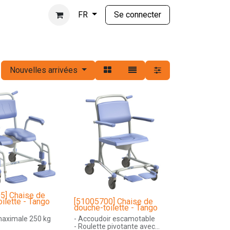
Se connecter
FR
Nouvelles arrivées
5] Chaise de
ilette - Tango
[51005700] Chaise de
douche-toilette - Tango
maximale 250 kg
- Accoudoir escamotable
- Roulette pivotante avec