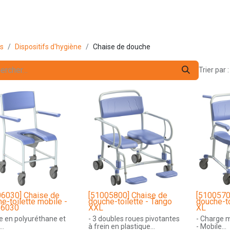
s pro
Services
L'Entreprise
Contact
ts
Dispositifs d'hygiène
Chaise de douche
Trier par :
06030] Chaise de
[51005800] Chaise de
[5100570
e-toilette mobile -
douche-toilette - Tango
douche-to
 6030
XXL
XL
ge en polyuréthane et
- 3 doubles roues pivotantes
- Charge 
à frein en plastique
- Mobile