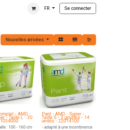
Se connecter
FR
Nouvelles arrivées
omplet - AMD -
Pant - AMD - Super -
er - Taille L - 20
Taille S - 3 gouttes - 14
 11034000
unités - 22014100
aille : 100 - 160 cm
- adapté à une incontinence