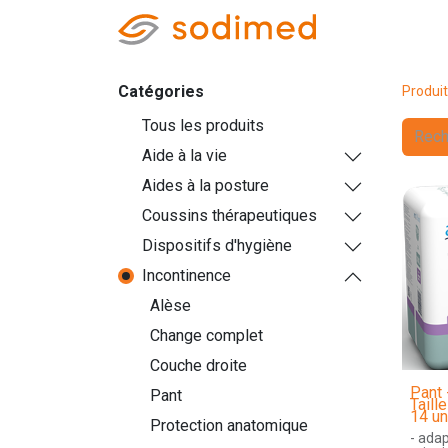
Accueil
Accè
Catégories
Produi
Tous les produits
Aide à la vie
Aides à la posture
Coussins thérapeutiques
Dispositifs d'hygiène
Incontinence
Alèse
Change complet
Couche droite
Pant 
Pant
Taill
14 un
Protection anatomique
- ada