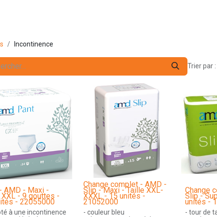
s pro
Services
L'Entreprise
Contact
ts
Incontinence
Trier par :
Change complet - AMD -
- AMD - Maxi -
Slip - Maxi - Taille XXL-
Change c
e XXL - 9 gouttes -
XXXL - 15 unités -
Slip - Sup
ités - 22055000
21052000
unités -
pté à une incontinence
- couleur bleu
- tour de t