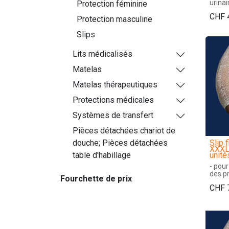
urina
Protection féminine
impor
CHF
- tour
Protection masculine
- doub
l'avant
Slips
intég
qui p
Lits médicalisés
optima
- 14 u
Matelas
Matelas thérapeutiques
Protections médicales
Systèmes de transfert
Pièces détachées chariot de
Slip f
douche; Pièces détachées
XXXL 
unité
table d'habillage
- pour
des p
Fourchette de prix
anat
CHF
- coup
parfai
et pe
respir
- com
polye