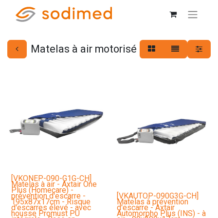
Matelas à air motorisé
[VKONEP-090-G1G-CH]
Matelas à air - Axtair One
Plus (Homecare) -
prévention d'escarre -
[VKAUTOP-090G3G-CH]
195x87x17cm - Risque
Matelas à prévention
d'escarres élevé - avec
d'escarre - Axtair
housse Promust PU
Automorpho Plus (INS) - à