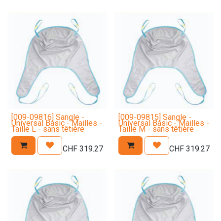
[009-09816] Sangle -
[009-09815] Sangle -
Universal Basic - Mailles -
Universal Basic - Mailles -
Taille L - sans têtière
Taille M - sans têtière
CHF
319.27
CHF
319.27