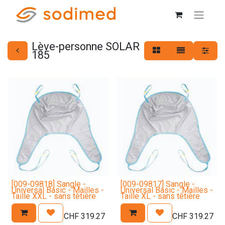
Lève-personne SOLAR
185
[009-09818] Sangle -
[009-09817] Sangle -
Universal Basic - Mailles -
Universal Basic - Mailles -
Taille XXL - sans têtière
Taille XL - sans têtière
CHF
319.27
CHF
319.27