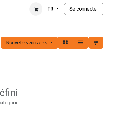
Se connecter
FR
Nouvelles arrivées
éfini
catégorie.