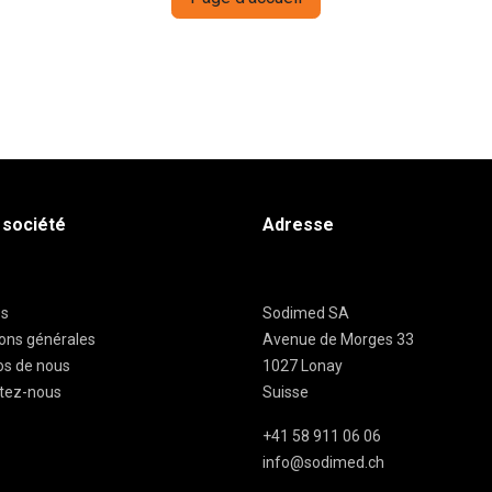
 société
Adresse
es
Sodimed SA
ions générales
Avenue de Morges 33
os de nous
1027 Lonay
tez-nous
Suisse
+41 58 911 06 06
info@sodimed.ch