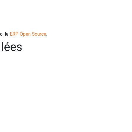
s pro
Services
L'Entreprise
Contact
o, le
ERP Open Source
.
llées