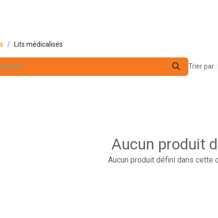
s pro
Services
L'Entreprise
Contact
ts
Lits médicalisés
Trier par :
Aucun produit d
Aucun produit défini dans cette 