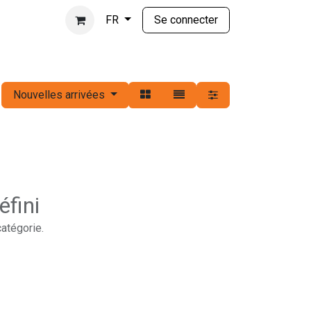
Se connecter
FR
Nouvelles arrivées
éfini
catégorie.